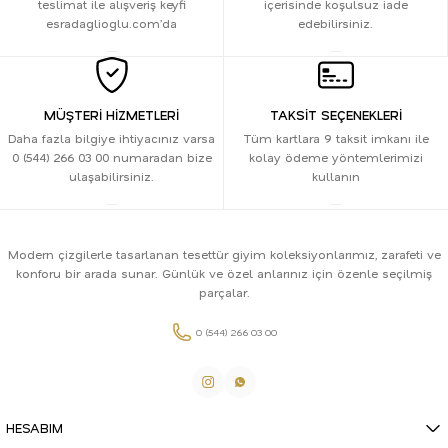
teslimat ile alışveriş keyfi
içerisinde koşulsuz iade
esradaglioglu.com’da
edebilirsiniz.
MÜŞTERİ HİZMETLERİ
TAKSİT SEÇENEKLERİ
Daha fazla bilgiye ihtiyacınız varsa
Tüm kartlara 9 taksit imkanı ile
0 (544) 266 03 00 numaradan bize
kolay ödeme yöntemlerimizi
ulaşabilirsiniz.
kullanın
Modern çizgilerle tasarlanan tesettür giyim koleksiyonlarımız, zarafeti ve
konforu bir arada sunar. Günlük ve özel anlarınız için özenle seçilmiş
parçalar.
0 (544) 266 03 00
HESABIM