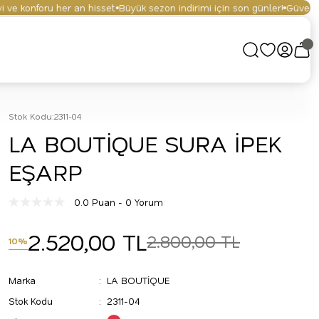
e konforu her an hisset.
Büyük sezon indirimi için son günler!
Güvenli alı
Stok Kodu
:
2311-04
LA BOUTİQUE SURA İPEK
EŞARP
0.0 Puan - 0 Yorum
2.520,00 TL
2.800,00 TL
10%
Marka
LA BOUTİQUE
Stok Kodu
2311-04