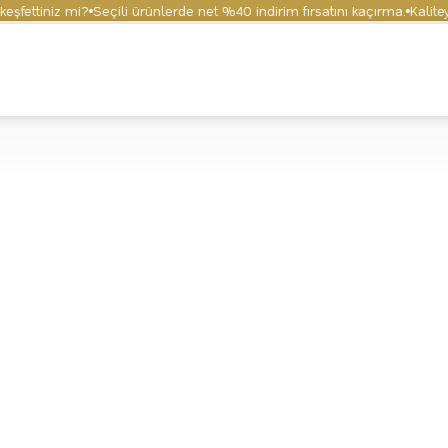
ttiniz mi?
Seçili ürünlerde net %40 indirim fırsatını kaçırma.
Kaliteyi v