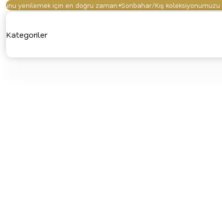
u yenilemek için en doğru zaman.
Sonbahar/Kış koleksiyonumuzu keşfe
Kategoriler