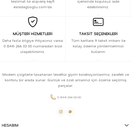
teslimat ile alışveriş keyfi
içerisinde koşulsuz iade
esradaglioglu.com’da
edebilirsiniz.
MÜŞTERİ HİZMETLERİ
TAKSİT SEÇENEKLERİ
Daha fazla bilgiye ihtiyacınız varsa
Tüm kartlara 9 taksit imkanı ile
0 (544) 266 03 00 numaradan bize
kolay ödeme yöntemlerimizi
ulaşabilirsiniz.
kullanın
Modern çizgilerle tasarlanan tesettür giyim koleksiyonlarımız, zarafeti ve
konforu bir arada sunar. Günlük ve özel anlarınız için özenle seçilmiş
parçalar.
0 (544) 266 03 00
HESABIM