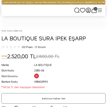
u yenilemek için en doğru zaman.
Sonbahar/Kış koleksiyonumuzu keşfettiniz mi?
Seç
Stok Kodu
:
2385-06
LA BOUTİQUE SURA İPEK EŞARP
0.0 Puan - 0 Yorum
2.520,00 TL
2.800,00 TL
10%
Marka
LA BOUTİQUE
Stok Kodu
2385-06
Stok Durumu
Barkod Kodu
458652995
*341,56 TL den başlayan taksitlerle!
Gelince Haber Ver