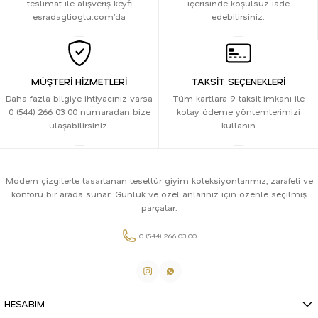
teslimat ile alışveriş keyfi
içerisinde koşulsuz iade
esradaglioglu.com’da
edebilirsiniz.
MÜŞTERİ HİZMETLERİ
TAKSİT SEÇENEKLERİ
Daha fazla bilgiye ihtiyacınız varsa
Tüm kartlara 9 taksit imkanı ile
0 (544) 266 03 00 numaradan bize
kolay ödeme yöntemlerimizi
ulaşabilirsiniz.
kullanın
Modern çizgilerle tasarlanan tesettür giyim koleksiyonlarımız, zarafeti ve
konforu bir arada sunar. Günlük ve özel anlarınız için özenle seçilmiş
parçalar.
0 (544) 266 03 00
HESABIM