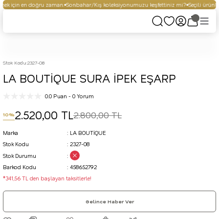
ek için en doğru zaman.
Sonbahar/Kış koleksiyonumuzu keşfettiniz mi?
Seçili ürünle
Stok Kodu
:
2327-08
LA BOUTİQUE SURA İPEK EŞARP
0.0 Puan - 0 Yorum
2.520,00 TL
2.800,00 TL
10%
Marka
LA BOUTİQUE
Stok Kodu
2327-08
Stok Durumu
Barkod Kodu
458652792
*341,56 TL den başlayan taksitlerle!
Gelince Haber Ver