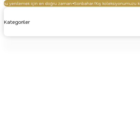
 yenilemek için en doğru zaman.
Sonbahar/Kış koleksiyonumuzu keşfet
Kategoriler