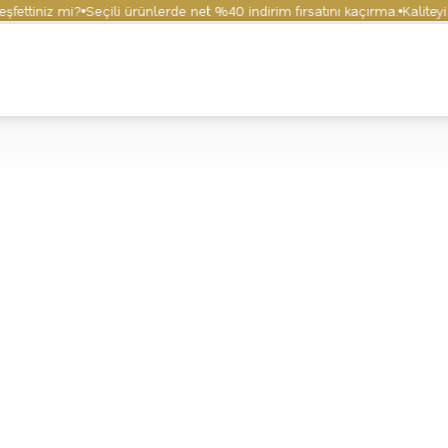
tiniz mi?
Seçili ürünlerde net %40 indirim fırsatını kaçırma.
Kaliteyi ve