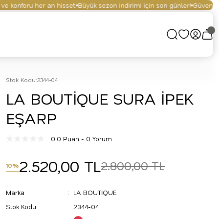
 konforu her an hisset.
Büyük sezon indirimi için son günler!
Güvenli alış
Stok Kodu
:
2344-04
LA BOUTİQUE SURA İPEK
EŞARP
0.0 Puan - 0 Yorum
2.520,00 TL
2.800,00 TL
10%
Marka
LA BOUTİQUE
Stok Kodu
2344-04