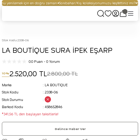
nu yenilemek için en doğru zaman.
Sonbahar/Kış koleksiyonumuzu keşfettiniz mi?
Seç
Stok Kodu
:
2338-06
LA BOUTİQUE SURA İPEK EŞARP
0.0 Puan - 0 Yorum
2.520,00 TL
2.800,00 TL
10%
Marka
LA BOUTİQUE
Stok Kodu
2338-06
Stok Durumu
Barkod Kodu
458652846
*341,56 TL den başlayan taksitlerle!
Gelince Haber Ver