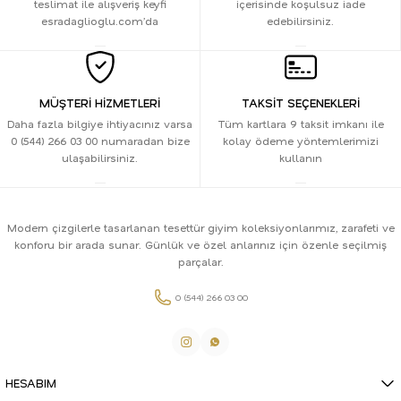
teslimat ile alışveriş keyfi
içerisinde koşulsuz iade
esradaglioglu.com’da
edebilirsiniz.
MÜŞTERİ HİZMETLERİ
TAKSİT SEÇENEKLERİ
Daha fazla bilgiye ihtiyacınız varsa
Tüm kartlara 9 taksit imkanı ile
0 (544) 266 03 00 numaradan bize
kolay ödeme yöntemlerimizi
ulaşabilirsiniz.
kullanın
Modern çizgilerle tasarlanan tesettür giyim koleksiyonlarımız, zarafeti ve
konforu bir arada sunar. Günlük ve özel anlarınız için özenle seçilmiş
parçalar.
0 (544) 266 03 00
HESABIM