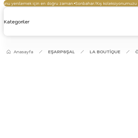
u yenilemek için en doğru zaman.
Sonbahar/Kış koleksiyonumuzu keşfe
Kategoriler
Anasayfa
EŞARP&ŞAL
LA BOUTİQUE