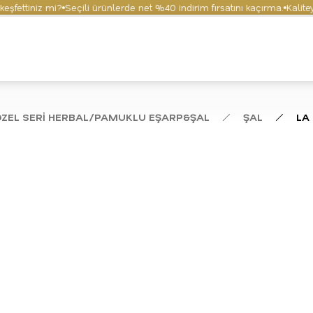
ttiniz mi?
Seçili ürünlerde net %40 indirim fırsatını kaçırma.
Kaliteyi v
ÖZEL SERİ HERBAL/PAMUKLU EŞARP&ŞAL
ŞAL
LA