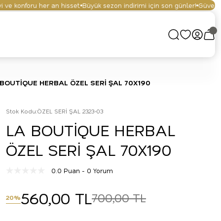
e konforu her an hisset.
Büyük sezon indirimi için son günler!
Güvenli alı
 BOUTİQUE HERBAL ÖZEL SERİ ŞAL 70X190
Stok Kodu
:
ÖZEL SERİ ŞAL 2323-03
LA BOUTİQUE HERBAL
ÖZEL SERİ ŞAL 70X190
0.0 Puan - 0 Yorum
560,00 TL
700,00 TL
20%