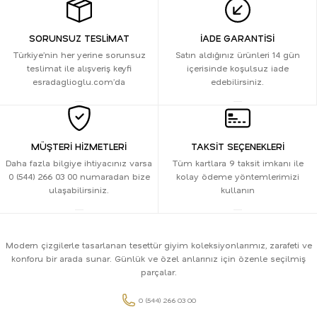
SORUNSUZ TESLİMAT
İADE GARANTİSİ
Türkiye’nin her yerine sorunsuz
Satın aldığınız ürünleri 14 gün
teslimat ile alışveriş keyfi
içerisinde koşulsuz iade
esradaglioglu.com’da
edebilirsiniz.
MÜŞTERİ HİZMETLERİ
TAKSİT SEÇENEKLERİ
Daha fazla bilgiye ihtiyacınız varsa
Tüm kartlara 9 taksit imkanı ile
0 (544) 266 03 00 numaradan bize
kolay ödeme yöntemlerimizi
ulaşabilirsiniz.
kullanın
Modern çizgilerle tasarlanan tesettür giyim koleksiyonlarımız, zarafeti ve
konforu bir arada sunar. Günlük ve özel anlarınız için özenle seçilmiş
parçalar.
0 (544) 266 03 00