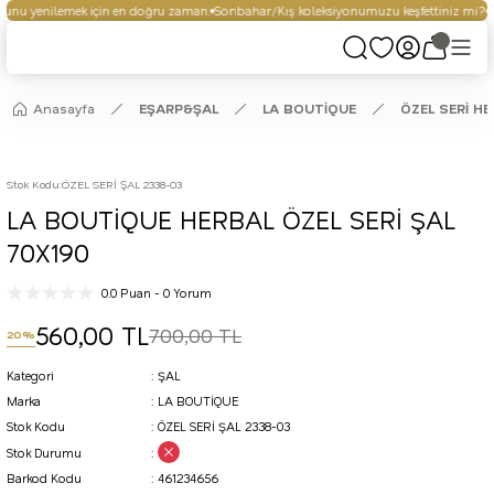
unu yenilemek için en doğru zaman.
Sonbahar/Kış koleksiyonumuzu keşfettiniz mi?
Se
Anasayfa
EŞARP&ŞAL
LA BOUTİQUE
ÖZEL SERİ H
Stok Kodu
:
ÖZEL SERİ ŞAL 2338-03
LA BOUTİQUE HERBAL ÖZEL SERİ ŞAL
70X190
0.0 Puan - 0 Yorum
560,00 TL
700,00 TL
20%
Kategori
ŞAL
Marka
LA BOUTİQUE
Stok Kodu
ÖZEL SERİ ŞAL 2338-03
Stok Durumu
Barkod Kodu
461234656