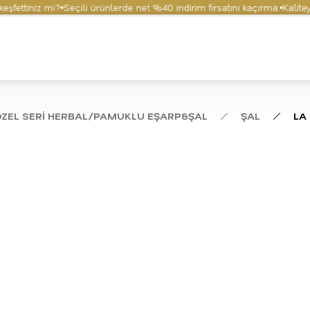
ttiniz mi?
Seçili ürünlerde net %40 indirim fırsatını kaçırma.
Kaliteyi v
ÖZEL SERİ HERBAL/PAMUKLU EŞARP&ŞAL
ŞAL
LA