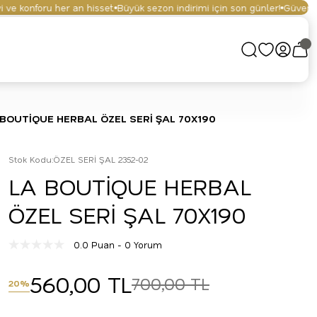
e konforu her an hisset.
Büyük sezon indirimi için son günler!
Güvenli alı
 BOUTİQUE HERBAL ÖZEL SERİ ŞAL 70X190
Stok Kodu
:
ÖZEL SERİ ŞAL 2352-02
LA BOUTİQUE HERBAL
ÖZEL SERİ ŞAL 70X190
0.0 Puan - 0 Yorum
560,00 TL
700,00 TL
20%