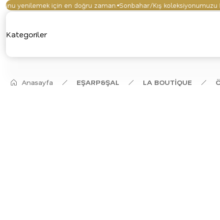
u yenilemek için en doğru zaman.
Sonbahar/Kış koleksiyonumuzu keşfe
Kategoriler
Anasayfa
EŞARP&ŞAL
LA BOUTİQUE