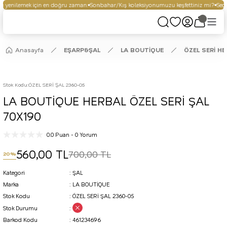
 yenilemek için en doğru zaman.
Sonbahar/Kış koleksiyonumuzu keşfettiniz mi?
Seçil
Anasayfa
EŞARP&ŞAL
LA BOUTİQUE
ÖZEL SERİ H
Stok Kodu
:
ÖZEL SERİ ŞAL 2360-05
LA BOUTİQUE HERBAL ÖZEL SERİ ŞAL
70X190
0.0 Puan - 0 Yorum
560,00 TL
700,00 TL
20%
Kategori
ŞAL
Marka
LA BOUTİQUE
Stok Kodu
ÖZEL SERİ ŞAL 2360-05
Stok Durumu
Barkod Kodu
461234696