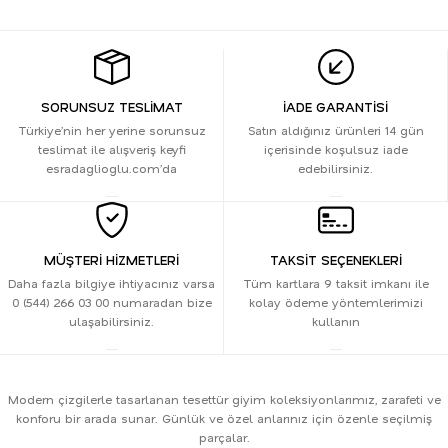
LA BOUTİQUE KIRMIZI ÇANTA
1.500 TL
3.000 TL
SORUNSUZ TESLİMAT
İADE GARANTİSİ
Türkiye’nin her yerine sorunsuz
Satın aldığınız ürünleri 14 gün
teslimat ile alışveriş keyfi
içerisinde koşulsuz iade
esradaglioglu.com’da
edebilirsiniz.
MÜŞTERİ HİZMETLERİ
TAKSİT SEÇENEKLERİ
Daha fazla bilgiye ihtiyacınız varsa
Tüm kartlara 9 taksit imkanı ile
0 (544) 266 03 00 numaradan bize
kolay ödeme yöntemlerimizi
ulaşabilirsiniz.
kullanın
Modern çizgilerle tasarlanan tesettür giyim koleksiyonlarımız, zarafeti ve
konforu bir arada sunar. Günlük ve özel anlarınız için özenle seçilmiş
parçalar.