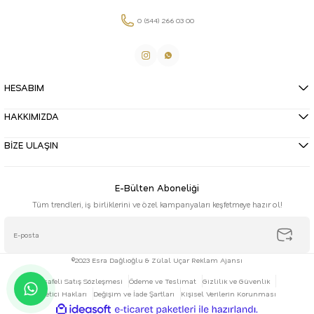
0 (544) 266 03 00
HESABIM
HAKKIMIZDA
BİZE ULAŞIN
E-Bülten Aboneliği
Tüm trendleri, iş birliklerini ve özel kampanyaları keşfetmeye hazır ol!
©2023 Esra Dağlıoğlu & Zülal Uçar Reklam Ajansı
Mesafeli Satış Sözleşmesi
Ödeme ve Teslimat
Gizlilik ve Güvenlik
Tüketici Hakları
Değişim ve İade Şartları
Kişisel Verilerin Korunması
ideasoft
ile
e-