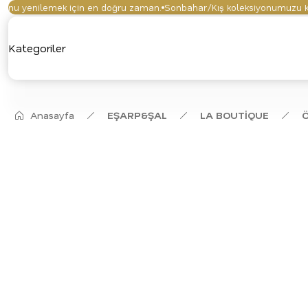
 yenilemek için en doğru zaman.
Sonbahar/Kış koleksiyonumuzu keşfet
Kategoriler
Anasayfa
EŞARP&ŞAL
LA BOUTİQUE