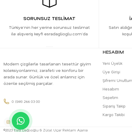
SORUNSUZ TESLİMAT
İ
Türkiye’nin her yerine sorunsuz teslimat
Satın aldığı
ile alışveriş keyfi esradaglioglu.com’da
koşul
HESABIM
Yeni Üyelik
Modern çizgilerle tasarlanan tesettür giyim
koleksiyonlarımız, zarafeti ve konforu bir
Üye Girişi
arada sunar. Günlük ve özel anlarınız için
Şifremi Unuttu
özenle seçilmiş parçalar.
Hesabım
Sepetim
0 (544) 266 03 00
Sipariş Takip
Kargo Takibi
©2023 Esra Dağlıoğlu & Zülal Uçar Reklam Ajansı