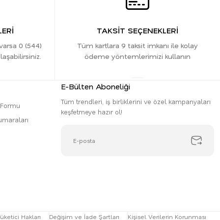
ERİ
TAKSİT SEÇENEKLERİ
 varsa 0 (544)
Tüm kartlara 9 taksit imkanı ile kolay
şabilirsiniz.
ödeme yöntemlerimizi kullanın
E-Bülten Aboneliği
Tüm trendleri, iş birliklerini ve özel kampanyaları
m Formu
keşfetmeye hazır ol!
umaraları
üketici Hakları
Değişim ve İade Şartları
Kişisel Verilerin Korunması