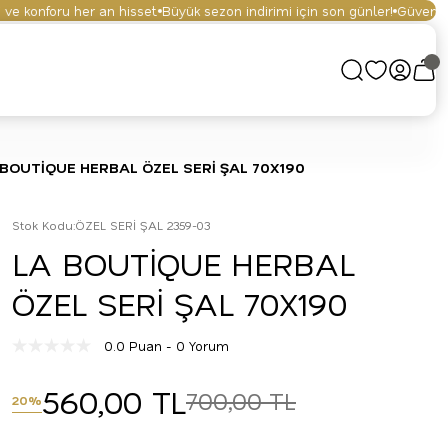
 konforu her an hisset.
Büyük sezon indirimi için son günler!
Güvenli alış
 BOUTİQUE HERBAL ÖZEL SERİ ŞAL 70X190
Stok Kodu
:
ÖZEL SERİ ŞAL 2359-03
LA BOUTİQUE HERBAL
ÖZEL SERİ ŞAL 70X190
0.0 Puan - 0 Yorum
560,00 TL
700,00 TL
20%