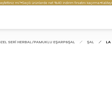
tiniz mi?
Seçili ürünlerde net %40 indirim fırsatını kaçırma.
Kaliteyi ve
ÖZEL SERİ HERBAL/PAMUKLU EŞARP&ŞAL
ŞAL
LA