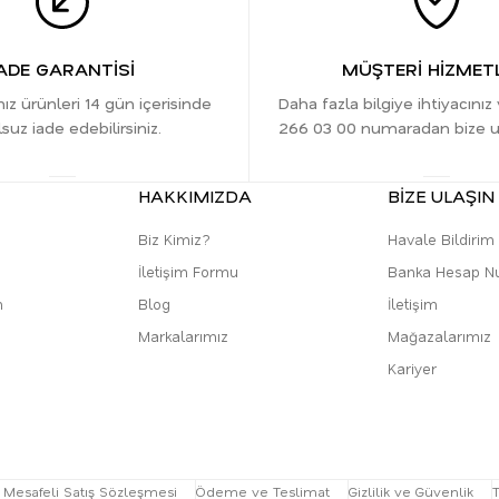
ADE GARANTİSİ
MÜŞTERİ HİZMETL
nız ürünleri 14 gün içerisinde
Daha fazla bilgiye ihtiyacınız
suz iade edebilirsiniz.
266 03 00 numaradan bize ula
HAKKIMIZDA
BİZE ULAŞIN
Biz Kimiz?
Havale Bildiri
İletişim Formu
Banka Hesap N
m
Blog
İletişim
Markalarımız
Mağazalarımız
Kariyer
Mesafeli Satış Sözleşmesi
Ödeme ve Teslimat
Gizlilik ve Güvenlik
T