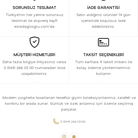
SORUNSUZ TESLİMAT
İADE GARANTİSİ
Türkiye’nin her yerine sorunsuz
Satın aldığınız ürünleri 14 gün
teslimat ile alışveriş keyfi
içerisinde koşulsuz iade
esradaglioglu.com’da
edebilirsiniz.
MÜŞTERİ HİZMETLERİ
TAKSİT SEÇENEKLERİ
Daha fazla bilgiye ihtiyacınız varsa
Tüm kartlara 9 taksit imkanı ile
0 (544) 266 03 00 numaradan bize
kolay ödeme yöntemlerimizi
ulaşabilirsiniz.
kullanın
Modern çizgilerle tasarlanan tesettür giyim koleksiyonlarımız, zarafeti ve
konforu bir arada sunar. Günlük ve özel anlarınız için özenle seçilmiş
parçalar.
0 (544) 266 03 00