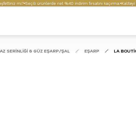
tiniz mi?
Seçili ürünlerde net %40 indirim fırsatını kaçırma.
Kaliteyi ve 
AZ SERİNLİĞİ & GÜZ EŞARP/ŞAL
EŞARP
LA BOUTİ