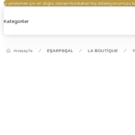
 yenilemek için en doğru zaman.
Sonbahar/Kış koleksiyonumuzu keşfet
Kategoriler
Anasayfa
EŞARP&ŞAL
LA BOUTİQUE
Y