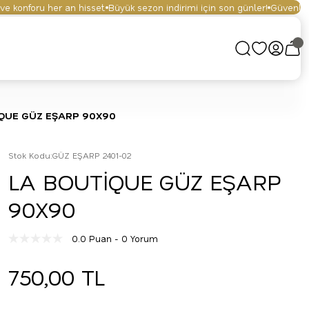
konforu her an hisset.
Büyük sezon indirimi için son günler!
Güvenli alışv
QUE GÜZ EŞARP 90X90
Stok Kodu
:
GÜZ EŞARP 2401-02
LA BOUTİQUE GÜZ EŞARP
90X90
0.0 Puan - 0 Yorum
750,00 TL