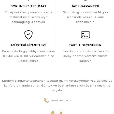
SORUNSUZ TESLİMAT
İADE GARANTİSİ
Türkiye’nin her yerine sorunsuz
Satın aldığınız ürünleri 14 gün
teslimat ile alışveriş keyfi
içerisinde koşulsuz iade
esradaglioglu.com’da
edebilirsiniz.
MÜŞTERİ HİZMETLERİ
TAKSİT SEÇENEKLERİ
Daha fazla bilgiye ihtiyacınız varsa
Tüm kartlara 9 taksit imkanı ile
0 (544) 266 03 00 numaradan bize
kolay ödeme yöntemlerimizi
ulaşabilirsiniz.
kullanın
Modern çizgilerle tasarlanan tesettür giyim koleksiyonlarımız, zarafeti ve
konforu bir arada sunar. Günlük ve özel anlarınız için özenle seçilmiş
parçalar.
0 (544) 266 03 00