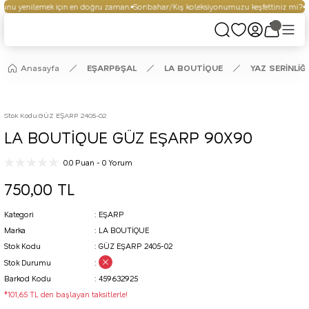
nu yenilemek için en doğru zaman.
Sonbahar/Kış koleksiyonumuzu keşfettiniz mi?
Se
Anasayfa
EŞARP&ŞAL
LA BOUTİQUE
YAZ SERİNLİĞ
Stok Kodu
:
GÜZ EŞARP 2405-02
LA BOUTİQUE GÜZ EŞARP 90X90
0.0 Puan - 0 Yorum
750,00 TL
Kategori
EŞARP
Marka
LA BOUTİQUE
Stok Kodu
GÜZ EŞARP 2405-02
Stok Durumu
Barkod Kodu
459632925
*101,65 TL den başlayan taksitlerle!