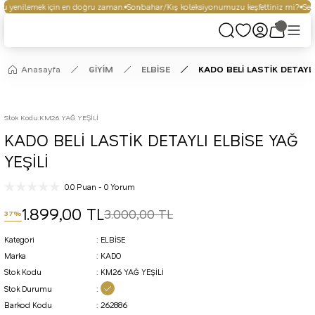
 yenilemek için en doğru zaman.
Sonbahar/Kış koleksiyonumuzu keşfettiniz mi?
Seçi
Anasayfa
GİYİM
ELBİSE
KADO BELİ LASTİK DETAYLI 
Stok Kodu
:
KM26 YAĞ YEŞİLİ
KADO BELİ LASTİK DETAYLI ELBİSE YAĞ
YEŞİLİ
0.0 Puan - 0 Yorum
1.899,00 TL
3.000,00 TL
37%
Kategori
ELBİSE
Marka
KADO
Stok Kodu
KM26 YAĞ YEŞİLİ
Stok Durumu
Barkod Kodu
262886