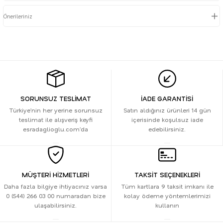
Önerileriniz
SORUNSUZ TESLİMAT
İADE GARANTİSİ
Türkiye’nin her yerine sorunsuz
Satın aldığınız ürünleri 14 gün
teslimat ile alışveriş keyfi
içerisinde koşulsuz iade
esradaglioglu.com’da
edebilirsiniz.
MÜŞTERİ HİZMETLERİ
TAKSİT SEÇENEKLERİ
Daha fazla bilgiye ihtiyacınız varsa
Tüm kartlara 9 taksit imkanı ile
0 (544) 266 03 00 numaradan bize
kolay ödeme yöntemlerimizi
ulaşabilirsiniz.
kullanın