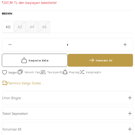
*257,39 TL den başlayan taksitlerle!
BEDEN
40
42
44
46
Sepete Ekle
Hemen Al
Yorum Yaz
Tavsiye Et
Paylaş
Karşılaştır
Tahmini Kargo Süresi :
Ürün Bilgisi
Taksit Seçenekleri
Yorumlar (0)