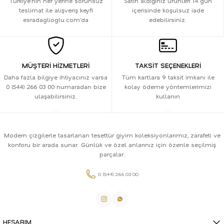
Türkiye’nin her yerine sorunsuz
Satın aldığınız ürünleri 14 gün
teslimat ile alışveriş keyfi
içerisinde koşulsuz iade
esradaglioglu.com’da
edebilirsiniz.
MÜŞTERİ HİZMETLERİ
TAKSİT SEÇENEKLERİ
Daha fazla bilgiye ihtiyacınız varsa
Tüm kartlara 9 taksit imkanı ile
0 (544) 266 03 00 numaradan bize
kolay ödeme yöntemlerimizi
ulaşabilirsiniz.
kullanın
Modern çizgilerle tasarlanan tesettür giyim koleksiyonlarımız, zarafeti ve
konforu bir arada sunar. Günlük ve özel anlarınız için özenle seçilmiş
parçalar.
0 (544) 266 03 00
HESABIM