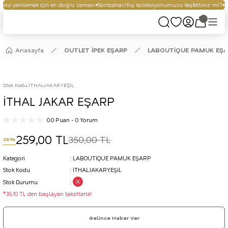
nu yenilemek için en doğru zaman.
Sonbahar/Kış koleksiyonumuzu keşfettiniz mi?
Se
Anasayfa
OUTLET İPEK EŞARP
LABOUTİQUE PAMUK EŞ
Stok Kodu
:
İTHALJAKARYEŞİL
İTHAL JAKAR EŞARP
0.0 Puan - 0 Yorum
259,00 TL
350,00 TL
26%
Kategori
LABOUTİQUE PAMUK EŞARP
Stok Kodu
İTHALJAKARYEŞİL
Stok Durumu
*35,10 TL den başlayan taksitlerle!
Gelince Haber Ver