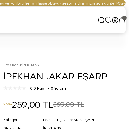
ve konforu her an hisset.
Büyük sezon indirimi için son günler!
Güvenli al
Stok Kodu
:
İPEKHAN9
İPEKHAN JAKAR EŞARP
0.0 Puan - 0 Yorum
259,00 TL
350,00 TL
26%
Kategori
LABOUTİQUE PAMUK EŞARP
Stok Kodu
İPEKHAN9