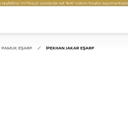
ettiniz mi?
Seçili ürünlerde net %40 indirim fırsatını kaçırma.
Kaliteyi 
 PAMUK EŞARP
İPEKHAN JAKAR EŞARP