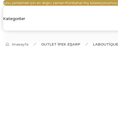
nu yenilemek için en doğru zaman.
Sonbahar/Kış koleksiyonumuzu keşf
Kategoriler
Anasayfa
OUTLET İPEK EŞARP
LABOUTİQUE