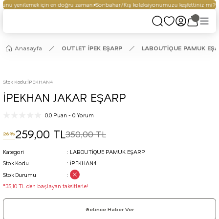
unu yenilemek için en doğru zaman.
Sonbahar/Kış koleksiyonumuzu keşfettiniz mi?
S
Anasayfa
OUTLET İPEK EŞARP
LABOUTİQUE PAMUK EŞ
Stok Kodu
:
İPEKHAN4
İPEKHAN JAKAR EŞARP
0.0 Puan - 0 Yorum
259,00 TL
350,00 TL
26%
Kategori
LABOUTİQUE PAMUK EŞARP
Stok Kodu
İPEKHAN4
Stok Durumu
*35,10 TL den başlayan taksitlerle!
Gelince Haber Ver