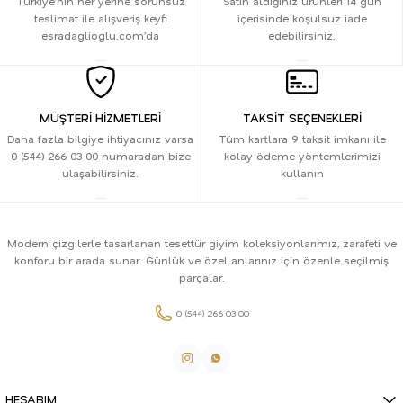
Türkiye’nin her yerine sorunsuz
Satın aldığınız ürünleri 14 gün
teslimat ile alışveriş keyfi
içerisinde koşulsuz iade
esradaglioglu.com’da
edebilirsiniz.
MÜŞTERİ HİZMETLERİ
TAKSİT SEÇENEKLERİ
Daha fazla bilgiye ihtiyacınız varsa
Tüm kartlara 9 taksit imkanı ile
0 (544) 266 03 00 numaradan bize
kolay ödeme yöntemlerimizi
ulaşabilirsiniz.
kullanın
Modern çizgilerle tasarlanan tesettür giyim koleksiyonlarımız, zarafeti ve
konforu bir arada sunar. Günlük ve özel anlarınız için özenle seçilmiş
parçalar.
0 (544) 266 03 00
HESABIM