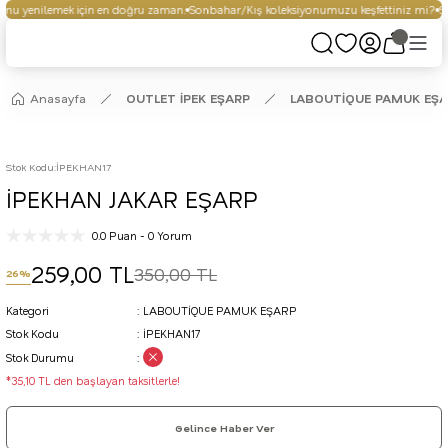
nu yenilemek için en doğru zaman.
Sonbahar/Kış koleksiyonumuzu keşfettiniz mi?
Seç
Anasayfa
OUTLET İPEK EŞARP
LABOUTİQUE PAMUK EŞ
Stok Kodu
:
İPEKHAN17
İPEKHAN JAKAR EŞARP
0.0 Puan - 0 Yorum
259,00 TL
350,00 TL
26%
Kategori
LABOUTİQUE PAMUK EŞARP
Stok Kodu
İPEKHAN17
Stok Durumu
*35,10 TL den başlayan taksitlerle!
Gelince Haber Ver