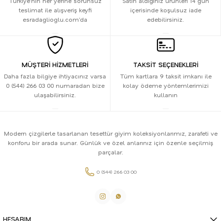
Türkiye’nin her yerine sorunsuz
Satın aldığınız ürünleri 14 gün
teslimat ile alışveriş keyfi
içerisinde koşulsuz iade
esradaglioglu.com’da
edebilirsiniz.
MÜŞTERİ HİZMETLERİ
TAKSİT SEÇENEKLERİ
Daha fazla bilgiye ihtiyacınız varsa
Tüm kartlara 9 taksit imkanı ile
0 (544) 266 03 00 numaradan bize
kolay ödeme yöntemlerimizi
ulaşabilirsiniz.
kullanın
Modern çizgilerle tasarlanan tesettür giyim koleksiyonlarımız, zarafeti ve
konforu bir arada sunar. Günlük ve özel anlarınız için özenle seçilmiş
parçalar.
0 (544) 266 03 00
HESABIM