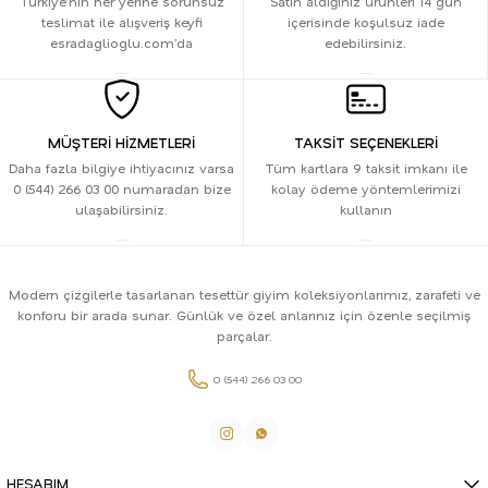
Türkiye’nin her yerine sorunsuz
Satın aldığınız ürünleri 14 gün
teslimat ile alışveriş keyfi
içerisinde koşulsuz iade
esradaglioglu.com’da
edebilirsiniz.
MÜŞTERİ HİZMETLERİ
TAKSİT SEÇENEKLERİ
Daha fazla bilgiye ihtiyacınız varsa
Tüm kartlara 9 taksit imkanı ile
0 (544) 266 03 00 numaradan bize
kolay ödeme yöntemlerimizi
ulaşabilirsiniz.
kullanın
Modern çizgilerle tasarlanan tesettür giyim koleksiyonlarımız, zarafeti ve
konforu bir arada sunar. Günlük ve özel anlarınız için özenle seçilmiş
parçalar.
0 (544) 266 03 00
HESABIM