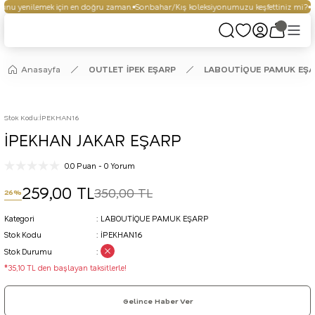
nu yenilemek için en doğru zaman.
Sonbahar/Kış koleksiyonumuzu keşfettiniz mi?
Se
Anasayfa
OUTLET İPEK EŞARP
LABOUTİQUE PAMUK EŞ
Stok Kodu
:
İPEKHAN16
İPEKHAN JAKAR EŞARP
0.0 Puan - 0 Yorum
259,00 TL
350,00 TL
26%
Kategori
LABOUTİQUE PAMUK EŞARP
Stok Kodu
İPEKHAN16
Stok Durumu
*35,10 TL den başlayan taksitlerle!
Gelince Haber Ver