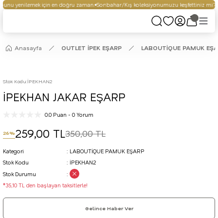
unu yenilemek için en doğru zaman.
Sonbahar/Kış koleksiyonumuzu keşfettiniz mi?
S
Anasayfa
OUTLET İPEK EŞARP
LABOUTİQUE PAMUK EŞ
Stok Kodu
:
İPEKHAN2
İPEKHAN JAKAR EŞARP
0.0 Puan - 0 Yorum
259,00 TL
350,00 TL
26%
Kategori
LABOUTİQUE PAMUK EŞARP
Stok Kodu
İPEKHAN2
Stok Durumu
*35,10 TL den başlayan taksitlerle!
Gelince Haber Ver