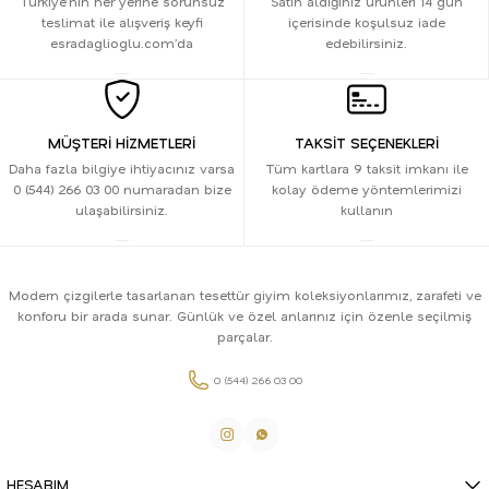
Türkiye’nin her yerine sorunsuz
Satın aldığınız ürünleri 14 gün
teslimat ile alışveriş keyfi
içerisinde koşulsuz iade
esradaglioglu.com’da
edebilirsiniz.
MÜŞTERİ HİZMETLERİ
TAKSİT SEÇENEKLERİ
Daha fazla bilgiye ihtiyacınız varsa
Tüm kartlara 9 taksit imkanı ile
0 (544) 266 03 00 numaradan bize
kolay ödeme yöntemlerimizi
ulaşabilirsiniz.
kullanın
Modern çizgilerle tasarlanan tesettür giyim koleksiyonlarımız, zarafeti ve
konforu bir arada sunar. Günlük ve özel anlarınız için özenle seçilmiş
parçalar.
0 (544) 266 03 00
HESABIM