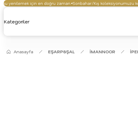
 yenilemek için en doğru zaman.
Sonbahar/Kış koleksiyonumuzu keşfet
Kategoriler
Anasayfa
EŞARP&ŞAL
İMANNOOR
İPE