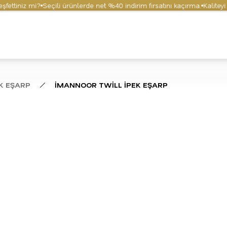
tiniz mi?
Seçili ürünlerde net %40 indirim fırsatını kaçırma.
Kaliteyi ve 
K EŞARP
İMANNOOR TWİLL İPEK EŞARP