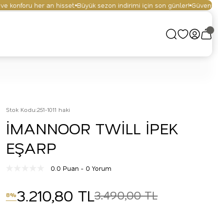
konforu her an hisset.
Büyük sezon indirimi için son günler!
Güvenli alış
Stok Kodu
:
251-1011 haki
İMANNOOR TWİLL İPEK
EŞARP
0.0 Puan - 0 Yorum
3.210,80 TL
3.490,00 TL
8%