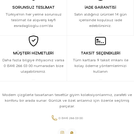
SORUNSUZ TESLİMAT
İADE GARANTİSİ
Türkiye’nin her yerine sorunsuz
Satın aldığınız ürünleri 14 gün
teslimat ile alışveriş keyfi
içerisinde koşulsuz iade
esradaglioglu.com’da
edebilirsiniz.
MÜŞTERİ HİZMETLERİ
TAKSİT SEÇENEKLERİ
Daha fazla bilgiye ihtiyacınız varsa
Tüm kartlara 9 taksit imkanı ile
0 (544) 266 03 00 numaradan bize
kolay ödeme yöntemlerimizi
ulaşabilirsiniz.
kullanın
Modern çizgilerle tasarlanan tesettür giyim koleksiyonlarımız, zarafeti ve
konforu bir arada sunar. Günlük ve özel anlarınız için özenle seçilmiş
parçalar.
0 (544) 266 03 00