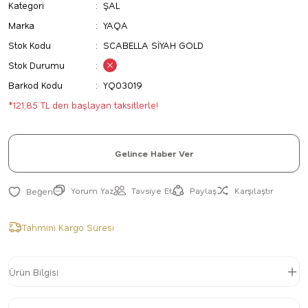
Kategori
ŞAL
Marka
YAQA
Stok Kodu
SCABELLA SİYAH GOLD
Stok Durumu
Barkod Kodu
YQ03019
*121,85 TL den başlayan taksitlerle!
Gelince Haber Ver
Yorum Yaz
Tavsiye Et
Paylaş
Karşılaştır
Tahmini Kargo Süresi :
Ürün Bilgisi