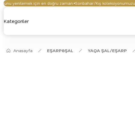
nu yenilemek için en doğru zaman.
Sonbahar/Kış koleksiyonumuzu keşf
Kategoriler
Anasayfa
EŞARP&ŞAL
YAQA ŞAL/EŞARP