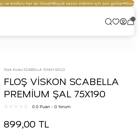
ve konforu her an hisset.
Büyük sezon indirimi için son günler!
Güvenli al
Stok Kodu
:
SCABELLA SİYAH GOLD
FLOŞ VİSKON SCABELLA
PREMİUM ŞAL 75X190
0.0 Puan - 0 Yorum
899,00 TL