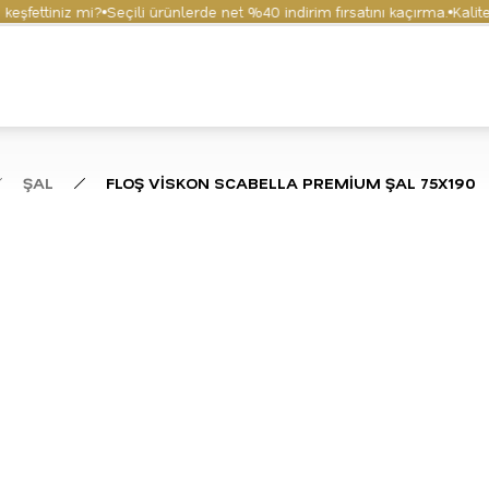
ettiniz mi?
Seçili ürünlerde net %40 indirim fırsatını kaçırma.
Kaliteyi 
ŞAL
FLOŞ VİSKON SCABELLA PREMİUM ŞAL 75X190