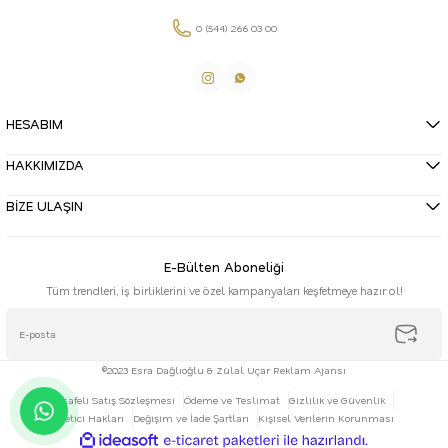
0 (544) 266 03 00
HESABIM
HAKKIMIZDA
BİZE ULAŞIN
E-Bülten Aboneliği
Tüm trendleri, iş birliklerini ve özel kampanyaları keşfetmeye hazır ol!
©2023 Esra Dağlıoğlu & Zülal Uçar Reklam Ajansı
Mesafeli Satış Sözleşmesi
Ödeme ve Teslimat
Gizlilik ve Güvenlik
Tüketici Hakları
Değişim ve İade Şartları
Kişisel Verilerin Korunması
ideasoft
ile
e-