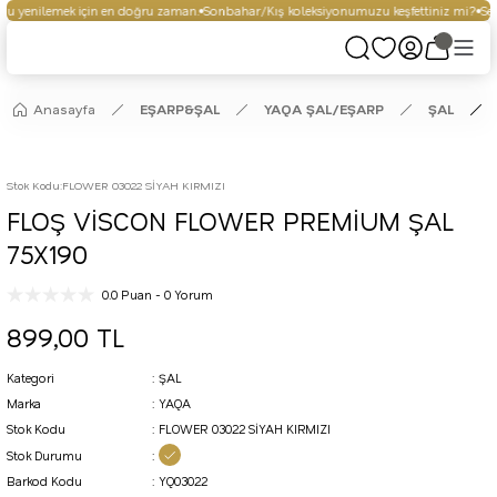
u yenilemek için en doğru zaman.
Sonbahar/Kış koleksiyonumuzu keşfettiniz mi?
Seçi
Anasayfa
EŞARP&ŞAL
YAQA ŞAL/EŞARP
ŞAL
Stok Kodu
:
FLOWER 03022 SİYAH KIRMIZI
FLOŞ VİSCON FLOWER PREMİUM ŞAL
75X190
0.0 Puan - 0 Yorum
899,00 TL
Kategori
ŞAL
Marka
YAQA
Stok Kodu
FLOWER 03022 SİYAH KIRMIZI
Stok Durumu
Barkod Kodu
YQ03022