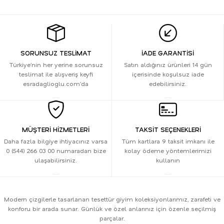
SORUNSUZ TESLİMAT
İADE GARANTİSİ
Türkiye’nin her yerine sorunsuz
Satın aldığınız ürünleri 14 gün
teslimat ile alışveriş keyfi
içerisinde koşulsuz iade
esradaglioglu.com’da
edebilirsiniz.
MÜŞTERİ HİZMETLERİ
TAKSİT SEÇENEKLERİ
Daha fazla bilgiye ihtiyacınız varsa
Tüm kartlara 9 taksit imkanı ile
0 (544) 266 03 00 numaradan bize
kolay ödeme yöntemlerimizi
ulaşabilirsiniz.
kullanın
Modern çizgilerle tasarlanan tesettür giyim koleksiyonlarımız, zarafeti ve
konforu bir arada sunar. Günlük ve özel anlarınız için özenle seçilmiş
parçalar.