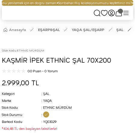
nu yenilemek için en doğru zaman.
Sonbahar/Kış koleksiyonumuzu keşfettiniz mi?
Se
Anasayfa
EŞARP&ŞAL
YAQA ŞAL/EŞARP
ŞAL
Stok Kodu
:
ETHNİC MÜRDÜM
KAŞMİR İPEK ETHNİC ŞAL 70X200
0.0 Puan - 0 Yorum
2.999,00 TL
Kategori
ŞAL
Marka
YAQA
Stok Kodu
ETHNİC MÜRDÜM
Stok Durumu
Barkod Kodu
YQ03029
*406,48 TL den başlayan taksitlerle!