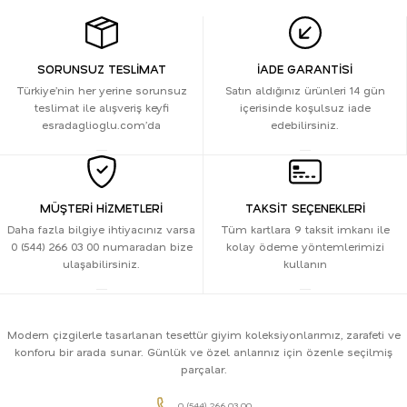
SORUNSUZ TESLİMAT
İADE GARANTİSİ
Türkiye’nin her yerine sorunsuz
Satın aldığınız ürünleri 14 gün
teslimat ile alışveriş keyfi
içerisinde koşulsuz iade
esradaglioglu.com’da
edebilirsiniz.
MÜŞTERİ HİZMETLERİ
TAKSİT SEÇENEKLERİ
Daha fazla bilgiye ihtiyacınız varsa
Tüm kartlara 9 taksit imkanı ile
0 (544) 266 03 00 numaradan bize
kolay ödeme yöntemlerimizi
ulaşabilirsiniz.
kullanın
Modern çizgilerle tasarlanan tesettür giyim koleksiyonlarımız, zarafeti ve
konforu bir arada sunar. Günlük ve özel anlarınız için özenle seçilmiş
parçalar.
0 (544) 266 03 00