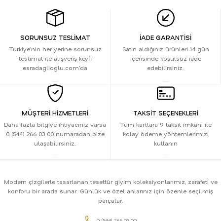
SORUNSUZ TESLİMAT
İADE GARANTİSİ
Türkiye’nin her yerine sorunsuz
Satın aldığınız ürünleri 14 gün
teslimat ile alışveriş keyfi
içerisinde koşulsuz iade
esradaglioglu.com’da
edebilirsiniz.
MÜŞTERİ HİZMETLERİ
TAKSİT SEÇENEKLERİ
Daha fazla bilgiye ihtiyacınız varsa
Tüm kartlara 9 taksit imkanı ile
0 (544) 266 03 00 numaradan bize
kolay ödeme yöntemlerimizi
ulaşabilirsiniz.
kullanın
Modern çizgilerle tasarlanan tesettür giyim koleksiyonlarımız, zarafeti ve
konforu bir arada sunar. Günlük ve özel anlarınız için özenle seçilmiş
parçalar.
0 (544) 266 03 00