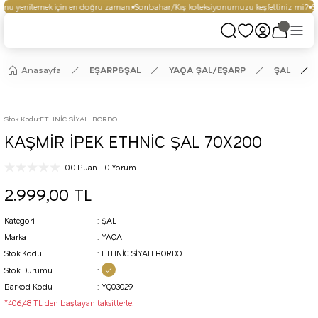
nu yenilemek için en doğru zaman.
Sonbahar/Kış koleksiyonumuzu keşfettiniz mi?
Seç
Anasayfa
EŞARP&ŞAL
YAQA ŞAL/EŞARP
ŞAL
Stok Kodu
:
ETHNİC SİYAH BORDO
KAŞMİR İPEK ETHNİC ŞAL 70X200
0.0 Puan - 0 Yorum
2.999,00 TL
Kategori
ŞAL
Marka
YAQA
Stok Kodu
ETHNİC SİYAH BORDO
Stok Durumu
Barkod Kodu
YQ03029
*406,48 TL den başlayan taksitlerle!