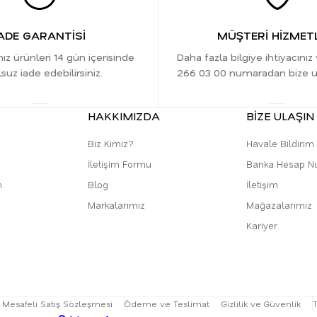
ADE GARANTİSİ
MÜŞTERİ HİZMETL
nız ürünleri 14 gün içerisinde
Daha fazla bilgiye ihtiyacınız
suz iade edebilirsiniz.
266 03 00 numaradan bize ula
HAKKIMIZDA
BİZE ULAŞIN
Biz Kimiz?
Havale Bildiri
İletişim Formu
Banka Hesap N
m
Blog
İletişim
Markalarımız
Mağazalarımız
Kariyer
Mesafeli Satış Sözleşmesi
Ödeme ve Teslimat
Gizlilik ve Güvenlik
T