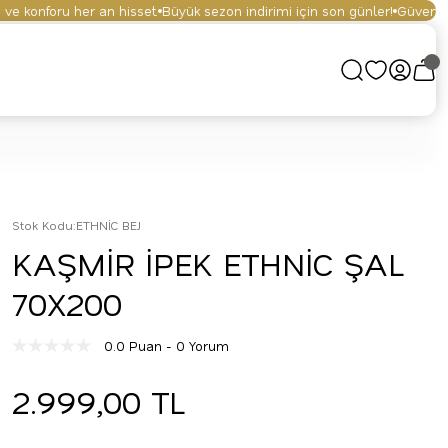
 konforu her an hisset.
Büyük sezon indirimi için son günler!
Güvenli alış
Stok Kodu
:
ETHNİC BEJ
KAŞMİR İPEK ETHNİC ŞAL
70X200
0.0 Puan - 0 Yorum
2.999,00 TL