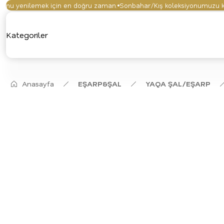
 yenilemek için en doğru zaman.
Sonbahar/Kış koleksiyonumuzu keşfet
Kategoriler
Anasayfa
EŞARP&ŞAL
YAQA ŞAL/EŞARP