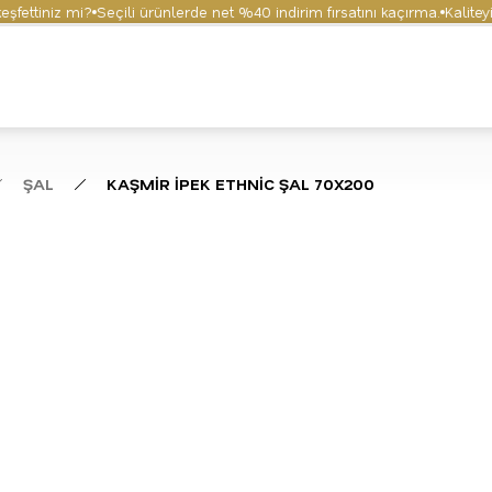
tiniz mi?
Seçili ürünlerde net %40 indirim fırsatını kaçırma.
Kaliteyi ve
ŞAL
KAŞMİR İPEK ETHNİC ŞAL 70X200