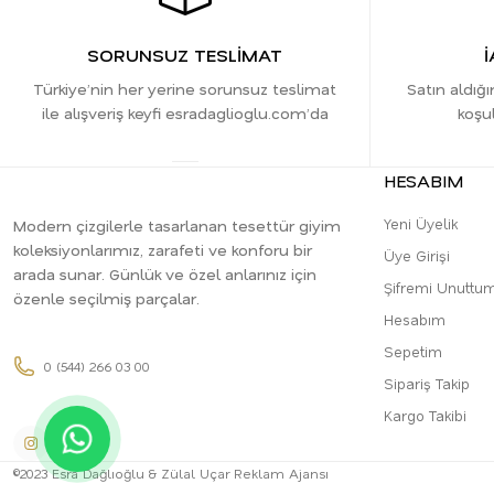
SORUNSUZ TESLİMAT
İ
Türkiye’nin her yerine sorunsuz teslimat
Satın aldığı
ile alışveriş keyfi esradaglioglu.com’da
koşul
HESABIM
Yeni Üyelik
Modern çizgilerle tasarlanan tesettür giyim
koleksiyonlarımız, zarafeti ve konforu bir
Üye Girişi
arada sunar. Günlük ve özel anlarınız için
Şifremi Unuttu
özenle seçilmiş parçalar.
Hesabım
Sepetim
0 (544) 266 03 00
Sipariş Takip
Kargo Takibi
©2023 Esra Dağlıoğlu & Zülal Uçar Reklam Ajansı