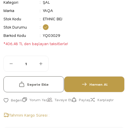
Kategori
ŞAL
Marka
YAQA
Stok Kodu
ETHNİC BEJ
Stok Durumu
Barkod Kodu
YQ03029
*406,48 TL den başlayan taksitlerle!
Sepete Ekle
Hemen Al
Yorum Yaz
Tavsiye Et
Paylaş
Karşılaştır
Tahmini Kargo Süresi :