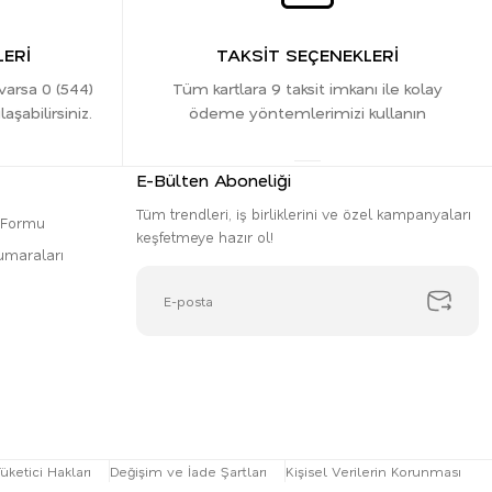
ERİ
TAKSİT SEÇENEKLERİ
 varsa 0 (544)
Tüm kartlara 9 taksit imkanı ile kolay
şabilirsiniz.
ödeme yöntemlerimizi kullanın
E-Bülten Aboneliği
Tüm trendleri, iş birliklerini ve özel kampanyaları
m Formu
keşfetmeye hazır ol!
umaraları
üketici Hakları
Değişim ve İade Şartları
Kişisel Verilerin Korunması