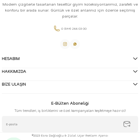
Modern çizgilerle tasarlanan tesettür giyim koleksiyonlarımız, zarafeti ve
konforu bir arada sunar. Günlük ve özel anlarınız için özenle seçilmiş
parçalar.
0 (544) 266 03 00
HESABIM
HAKKIMIZDA
BİZE ULAŞIN
E-Bülten Aboneliği
Tüm trendleri, iş birliklerini ve özel kampanyaları keşfetmeye hazır ol!
©2023 Esra Dağlıoğlu & Zülal Uçar Reklam Ajansı