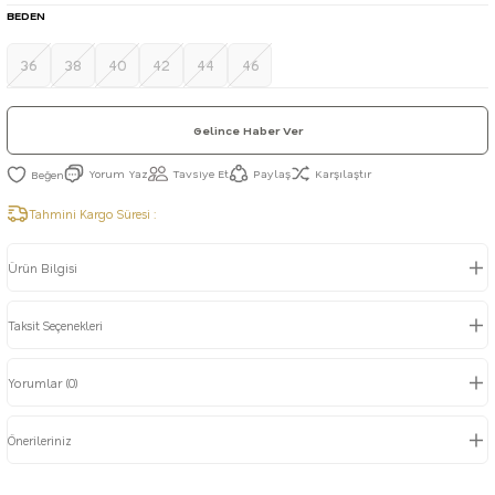
BEDEN
36
38
40
42
44
46
Gelince Haber Ver
Yorum Yaz
Tavsiye Et
Paylaş
Karşılaştır
Tahmini Kargo Süresi :
Ürün Bilgisi
Taksit Seçenekleri
Yorumlar (0)
Önerileriniz