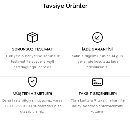
Tavsiye Ürünler
Tükendi
CİNDRELLA GÖMLEK SİYAH
Stokta Yok
SORUNSUZ TESLİMAT
İADE GARANTİSİ
Türkiye’nin her yerine sorunsuz
Satın aldığınız ürünleri 14 gün
teslimat ile alışveriş keyfi
içerisinde koşulsuz iade
esradaglioglu.com’da
edebilirsiniz.
MÜŞTERİ HİZMETLERİ
TAKSİT SEÇENEKLERİ
Daha fazla bilgiye ihtiyacınız varsa
Tüm kartlara 9 taksit imkanı ile
0 (544) 266 03 00 numaradan bize
kolay ödeme yöntemlerimizi
ulaşabilirsiniz.
kullanın