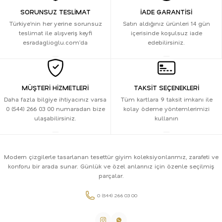
SORUNSUZ TESLİMAT
İADE GARANTİSİ
Türkiye’nin her yerine sorunsuz
Satın aldığınız ürünleri 14 gün
teslimat ile alışveriş keyfi
içerisinde koşulsuz iade
esradaglioglu.com’da
edebilirsiniz.
MÜŞTERİ HİZMETLERİ
TAKSİT SEÇENEKLERİ
Daha fazla bilgiye ihtiyacınız varsa
Tüm kartlara 9 taksit imkanı ile
0 (544) 266 03 00 numaradan bize
kolay ödeme yöntemlerimizi
ulaşabilirsiniz.
kullanın
Modern çizgilerle tasarlanan tesettür giyim koleksiyonlarımız, zarafeti ve
konforu bir arada sunar. Günlük ve özel anlarınız için özenle seçilmiş
parçalar.
0 (544) 266 03 00