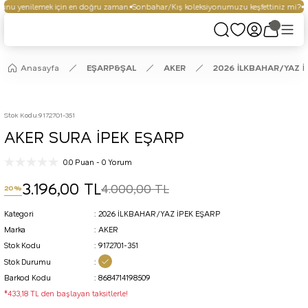
nu yenilemek için en doğru zaman.
Sonbahar/Kış koleksiyonumuzu keşfettiniz mi?
Se
Anasayfa
EŞARP&ŞAL
AKER
2026 İLKBAHAR/YAZ İ
Stok Kodu
:
9172701-351
AKER SURA İPEK EŞARP
0.0 Puan - 0 Yorum
3.196,00 TL
4.000,00 TL
20%
Kategori
2026 İLKBAHAR/YAZ İPEK EŞARP
Marka
AKER
Stok Kodu
9172701-351
Stok Durumu
Barkod Kodu
8684714198509
*433,18 TL den başlayan taksitlerle!