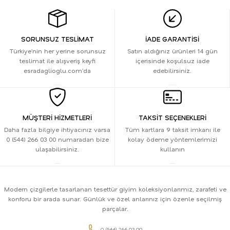
SORUNSUZ TESLİMAT
İADE GARANTİSİ
Türkiye’nin her yerine sorunsuz
Satın aldığınız ürünleri 14 gün
teslimat ile alışveriş keyfi
içerisinde koşulsuz iade
esradaglioglu.com’da
edebilirsiniz.
MÜŞTERİ HİZMETLERİ
TAKSİT SEÇENEKLERİ
Daha fazla bilgiye ihtiyacınız varsa
Tüm kartlara 9 taksit imkanı ile
0 (544) 266 03 00 numaradan bize
kolay ödeme yöntemlerimizi
ulaşabilirsiniz.
kullanın
Modern çizgilerle tasarlanan tesettür giyim koleksiyonlarımız, zarafeti ve
konforu bir arada sunar. Günlük ve özel anlarınız için özenle seçilmiş
parçalar.
0 (544) 266 03 00