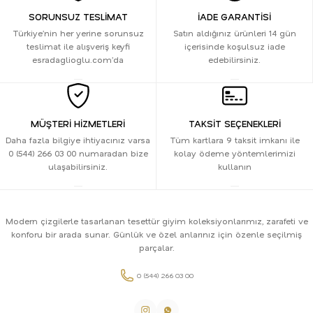
SORUNSUZ TESLİMAT
İADE GARANTİSİ
Türkiye’nin her yerine sorunsuz
Satın aldığınız ürünleri 14 gün
teslimat ile alışveriş keyfi
içerisinde koşulsuz iade
esradaglioglu.com’da
edebilirsiniz.
MÜŞTERİ HİZMETLERİ
TAKSİT SEÇENEKLERİ
Daha fazla bilgiye ihtiyacınız varsa
Tüm kartlara 9 taksit imkanı ile
0 (544) 266 03 00 numaradan bize
kolay ödeme yöntemlerimizi
ulaşabilirsiniz.
kullanın
Modern çizgilerle tasarlanan tesettür giyim koleksiyonlarımız, zarafeti ve
konforu bir arada sunar. Günlük ve özel anlarınız için özenle seçilmiş
parçalar.
0 (544) 266 03 00