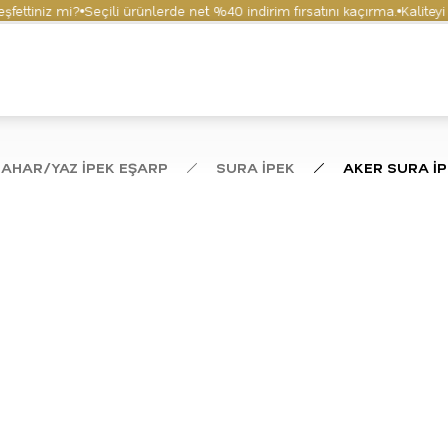
iniz mi?
Seçili ürünlerde net %40 indirim fırsatını kaçırma.
Kaliteyi ve 
BAHAR/YAZ İPEK EŞARP
SURA İPEK
AKER SURA İ