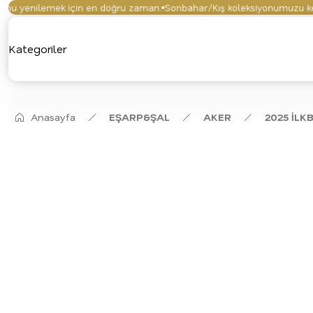
yenilemek için en doğru zaman.
Sonbahar/Kış koleksiyonumuzu keşfett
Kategoriler
Anasayfa
EŞARP&ŞAL
AKER
2025 İLK