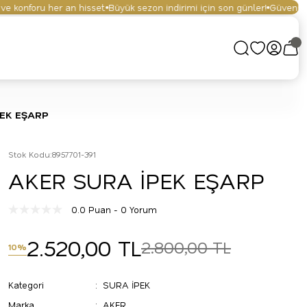
konforu her an hisset.
Büyük sezon indirimi için son günler!
Güvenli alışv
PEK EŞARP
Stok Kodu
:
8957701-391
AKER SURA İPEK EŞARP
0.0 Puan - 0 Yorum
2.520,00 TL
2.800,00 TL
10%
Kategori
SURA İPEK
Marka
AKER