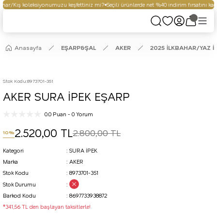
ar/Kış koleksiyonumuzu keşfettiniz mi?
Seçili ürünlerde net %40 indirim fırsatını kaçı
Anasayfa
EŞARP&ŞAL
AKER
2025 İLKBAHAR/YAZ İ
Stok Kodu
:
8973701-351
AKER SURA İPEK EŞARP
0.0 Puan - 0 Yorum
2.520,00 TL
2.800,00 TL
10%
Kategori
SURA İPEK
Marka
AKER
Stok Kodu
8973701-351
Stok Durumu
Barkod Kodu
8697733938872
*341,56 TL den başlayan taksitlerle!