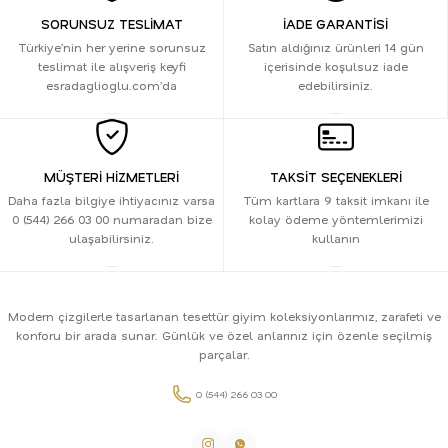
SORUNSUZ TESLİMAT
İADE GARANTİSİ
Türkiye’nin her yerine sorunsuz
Satın aldığınız ürünleri 14 gün
teslimat ile alışveriş keyfi
içerisinde koşulsuz iade
esradaglioglu.com’da
edebilirsiniz.
MÜŞTERİ HİZMETLERİ
TAKSİT SEÇENEKLERİ
Daha fazla bilgiye ihtiyacınız varsa
Tüm kartlara 9 taksit imkanı ile
0 (544) 266 03 00 numaradan bize
kolay ödeme yöntemlerimizi
ulaşabilirsiniz.
kullanın
Modern çizgilerle tasarlanan tesettür giyim koleksiyonlarımız, zarafeti ve
konforu bir arada sunar. Günlük ve özel anlarınız için özenle seçilmiş
parçalar.
0 (544) 266 03 00