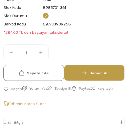
Stok Kodu
8985701-361
Stok Durumu
Barkod Kodu
697733939268
*284,63 TL den başlayan taksitlerle!
Sepete Ekle
Hemen Al
Yorum Yaz
Tavsiye Et
Paylaş
Karşılaştır
Tahmini Kargo Süresi :
Ürün Bilgisi