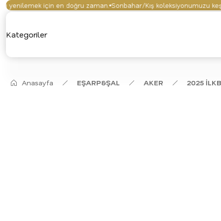
enilemek için en doğru zaman.
Sonbahar/Kış koleksiyonumuzu keşfetti
Kategoriler
Anasayfa
EŞARP&ŞAL
AKER
2025 İLK