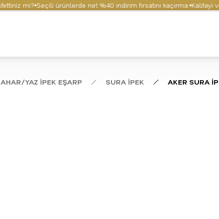
niz mi?
Seçili ürünlerde net %40 indirim fırsatını kaçırma.
Kaliteyi ve k
BAHAR/YAZ İPEK EŞARP
SURA İPEK
AKER SURA İ