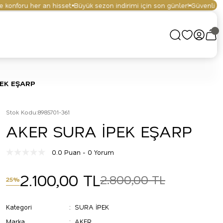
onforu her an hisset.
Büyük sezon indirimi için son günler!
Güvenli alışve
PEK EŞARP
Stok Kodu
:
8985701-361
AKER SURA İPEK EŞARP
0.0 Puan - 0 Yorum
2.100,00 TL
2.800,00 TL
25%
Kategori
SURA İPEK
Marka
AKER