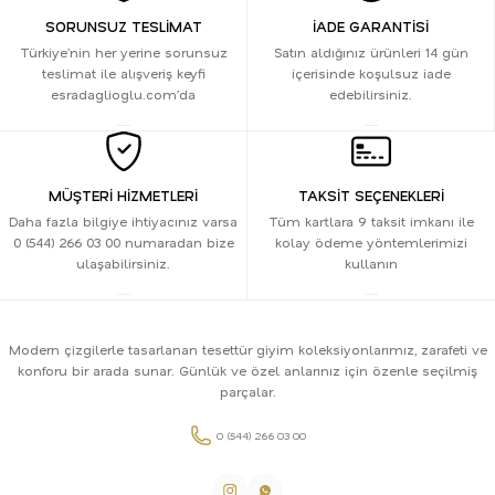
SORUNSUZ TESLİMAT
İADE GARANTİSİ
Türkiye’nin her yerine sorunsuz
Satın aldığınız ürünleri 14 gün
teslimat ile alışveriş keyfi
içerisinde koşulsuz iade
esradaglioglu.com’da
edebilirsiniz.
MÜŞTERİ HİZMETLERİ
TAKSİT SEÇENEKLERİ
Daha fazla bilgiye ihtiyacınız varsa
Tüm kartlara 9 taksit imkanı ile
0 (544) 266 03 00 numaradan bize
kolay ödeme yöntemlerimizi
ulaşabilirsiniz.
kullanın
Modern çizgilerle tasarlanan tesettür giyim koleksiyonlarımız, zarafeti ve
konforu bir arada sunar. Günlük ve özel anlarınız için özenle seçilmiş
parçalar.
0 (544) 266 03 00