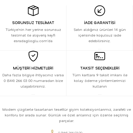
SORUNSUZ TESLİMAT
İADE GARANTİSİ
Türkiye’nin her yerine sorunsuz
Satın aldığınız ürünleri 14 gün
teslimat ile alışveriş keyfi
içerisinde koşulsuz iade
esradaglioglu.com’da
edebilirsiniz.
MÜŞTERİ HİZMETLERİ
TAKSİT SEÇENEKLERİ
Daha fazla bilgiye ihtiyacınız varsa
Tüm kartlara 9 taksit imkanı ile
0 (544) 266 03 00 numaradan bize
kolay ödeme yöntemlerimizi
ulaşabilirsiniz.
kullanın
Modern çizgilerle tasarlanan tesettür giyim koleksiyonlarımız, zarafeti ve
konforu bir arada sunar. Günlük ve özel anlarınız için özenle seçilmiş
parçalar.
0 (544) 266 03 00