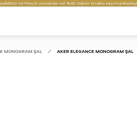
ttiniz mi?
Seçili ürünlerde net %40 indirim fırsatını kaçırma.
Kaliteyi ve
E MONOGRAM ŞAL
AKER ELEGANCE MONOGRAM ŞAL