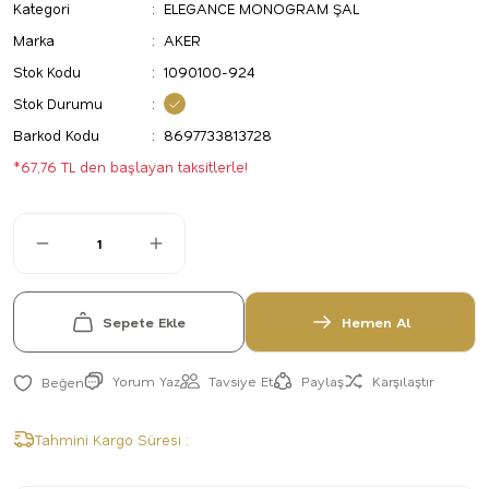
Kategori
ELEGANCE MONOGRAM ŞAL
Marka
AKER
Stok Kodu
1090100-924
Stok Durumu
Barkod Kodu
8697733813728
*67,76 TL den başlayan taksitlerle!
Sepete Ekle
Hemen Al
Yorum Yaz
Tavsiye Et
Paylaş
Karşılaştır
Tahmini Kargo Süresi :