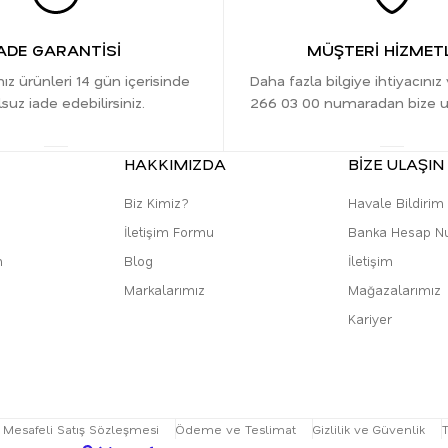
ADE GARANTİSİ
MÜŞTERİ HİZMETL
nız ürünleri 14 gün içerisinde
Daha fazla bilgiye ihtiyacınız
suz iade edebilirsiniz.
266 03 00 numaradan bize ula
HAKKIMIZDA
BİZE ULAŞIN
Biz Kimiz?
Havale Bildiri
İletişim Formu
Banka Hesap N
m
Blog
İletişim
Markalarımız
Mağazalarımız
Kariyer
Mesafeli Satış Sözleşmesi
Ödeme ve Teslimat
Gizlilik ve Güvenlik
T