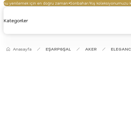
u yenilemek için en doğru zaman.
Sonbahar/Kış koleksiyonumuzu keşfe
Kategoriler
Anasayfa
EŞARP&ŞAL
AKER
ELEGANC