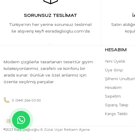
SORUNSUZ TESLİMAT
İ
Türkiye’nin her yerine sorunsuz teslimat
Satın aldığı
ile alışveriş keyfi esradaglioglu.com’da
koşul
HESABIM
Yeni Üyelik
Modern çizgilerle tasarlanan tesettür giyim
koleksiyonlarımız, zarafeti ve konforu bir
Üye Girişi
arada sunar. Günlük ve özel anlarınız için
Şifremi Unuttu
özenle seçilmiş parçalar.
Hesabım
Sepetim
0 (544) 266 03 00
Sipariş Takip
Kargo Takibi
©2023 Esra Dağlıoğlu & Zülal Uçar Reklam Ajansı