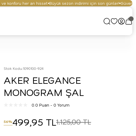
 konforu her an hisset.
Büyük sezon indirimi için son günler!
Güvenli alış
Stok Kodu
:
1090100-924
AKER ELEGANCE
MONOGRAM ŞAL
0.0 Puan - 0 Yorum
499,95 TL
1.125,00 TL
56%