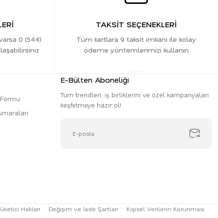
ERİ
TAKSİT SEÇENEKLERİ
 varsa 0 (544)
Tüm kartlara 9 taksit imkanı ile kolay
şabilirsiniz.
ödeme yöntemlerimizi kullanın
E-Bülten Aboneliği
Tüm trendleri, iş birliklerini ve özel kampanyaları
m Formu
keşfetmeye hazır ol!
umaraları
üketici Hakları
Değişim ve İade Şartları
Kişisel Verilerin Korunması