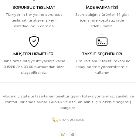
SORUNSUZ TESLİMAT
İADE GARANTİSİ
Türkiye’nin her yerine sorunsuz
Satın aldığınız ürünleri 14 gün
teslimat ile alışveriş keyfi
içerisinde koşulsuz iade
esradaglioglu.com’da
edebilirsiniz.
MÜŞTERİ HİZMETLERİ
TAKSİT SEÇENEKLERİ
Daha fazla bilgiye ihtiyacınız varsa
Tüm kartlara 9 taksit imkanı ile
0 (544) 266 03 00 numaradan bize
kolay ödeme yöntemlerimizi
ulaşabilirsiniz.
kullanın
Modern çizgilerle tasarlanan tesettür giyim koleksiyonlarımız, zarafeti ve
konforu bir arada sunar. Günlük ve özel anlarınız için özenle seçilmiş
parçalar.
0 (544) 266 03 00