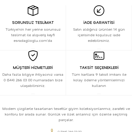
SORUNSUZ TESLİMAT
İADE GARANTİSİ
Türkiye’nin her yerine sorunsuz
Satın aldığınız ürünleri 14 gün
teslimat ile alışveriş keyfi
içerisinde koşulsuz iade
esradaglioglu.com’da
edebilirsiniz.
MÜŞTERİ HİZMETLERİ
TAKSİT SEÇENEKLERİ
Daha fazla bilgiye ihtiyacınız varsa
Tüm kartlara 9 taksit imkanı ile
0 (544) 266 03 00 numaradan bize
kolay ödeme yöntemlerimizi
ulaşabilirsiniz.
kullanın
Modern çizgilerle tasarlanan tesettür giyim koleksiyonlarımız, zarafeti ve
konforu bir arada sunar. Günlük ve özel anlarınız için özenle seçilmiş
parçalar.
0 (544) 266 03 00