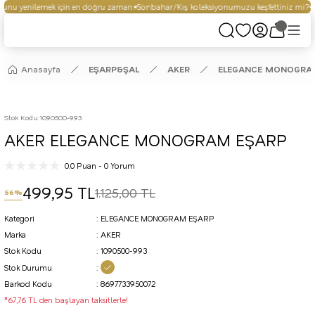
unu yenilemek için en doğru zaman.
Sonbahar/Kış koleksiyonumuzu keşfettiniz mi?
Se
Anasayfa
EŞARP&ŞAL
AKER
ELEGANCE MONOGRA
Stok Kodu
:
1090500-993
AKER ELEGANCE MONOGRAM EŞARP
0.0 Puan - 0 Yorum
499,95 TL
1.125,00 TL
56%
Kategori
ELEGANCE MONOGRAM EŞARP
Marka
AKER
Stok Kodu
1090500-993
Stok Durumu
Barkod Kodu
8697733950072
*67,76 TL den başlayan taksitlerle!