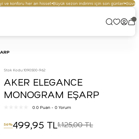
ve konforu her an hisset.
Büyük sezon indirimi için son günler!
Güvenli al
ŞARP
Stok Kodu
:
1090500-962
AKER ELEGANCE
MONOGRAM EŞARP
0.0 Puan - 0 Yorum
499,95 TL
1.125,00 TL
56%