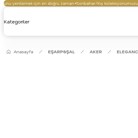
nu yenilemek için en doğru zaman.
Sonbahar/Kış koleksiyonumuzu keşf
Kategoriler
Anasayfa
EŞARP&ŞAL
AKER
ELEGAN