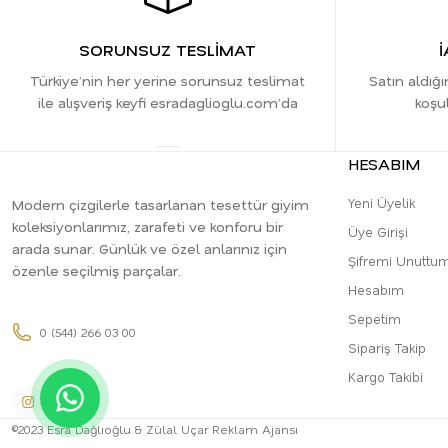
SORUNSUZ TESLİMAT
İ
Türkiye’nin her yerine sorunsuz teslimat
Satın aldığı
ile alışveriş keyfi esradaglioglu.com’da
koşul
HESABIM
Yeni Üyelik
Modern çizgilerle tasarlanan tesettür giyim
koleksiyonlarımız, zarafeti ve konforu bir
Üye Girişi
arada sunar. Günlük ve özel anlarınız için
Şifremi Unuttu
özenle seçilmiş parçalar.
Hesabım
Sepetim
0 (544) 266 03 00
Sipariş Takip
Kargo Takibi
©2023 Esra Dağlıoğlu & Zülal Uçar Reklam Ajansı