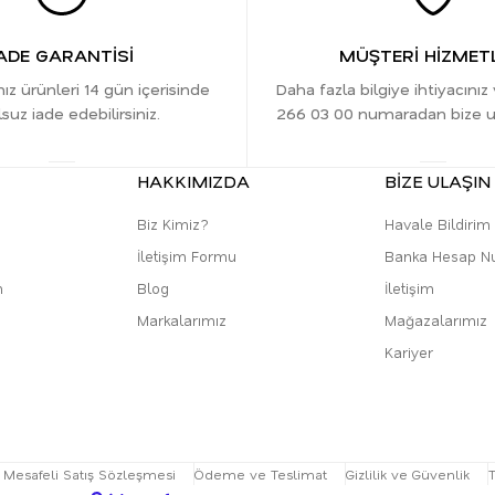
ADE GARANTİSİ
MÜŞTERİ HİZMETL
nız ürünleri 14 gün içerisinde
Daha fazla bilgiye ihtiyacınız
suz iade edebilirsiniz.
266 03 00 numaradan bize ula
HAKKIMIZDA
BİZE ULAŞIN
Biz Kimiz?
Havale Bildiri
İletişim Formu
Banka Hesap N
m
Blog
İletişim
Markalarımız
Mağazalarımız
Kariyer
Mesafeli Satış Sözleşmesi
Ödeme ve Teslimat
Gizlilik ve Güvenlik
T