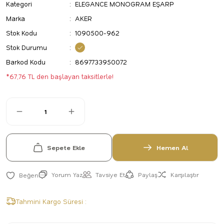
Kategori
ELEGANCE MONOGRAM EŞARP
Marka
AKER
Stok Kodu
1090500-962
Stok Durumu
Barkod Kodu
8697733950072
*67,76 TL den başlayan taksitlerle!
Sepete Ekle
Hemen Al
Yorum Yaz
Tavsiye Et
Paylaş
Karşılaştır
Tahmini Kargo Süresi :