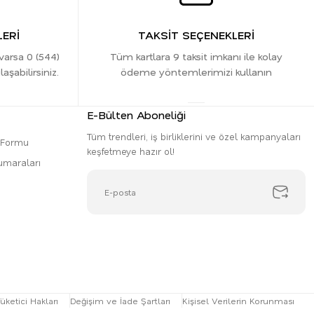
ERİ
TAKSİT SEÇENEKLERİ
 varsa 0 (544)
Tüm kartlara 9 taksit imkanı ile kolay
şabilirsiniz.
ödeme yöntemlerimizi kullanın
E-Bülten Aboneliği
Tüm trendleri, iş birliklerini ve özel kampanyaları
m Formu
keşfetmeye hazır ol!
umaraları
üketici Hakları
Değişim ve İade Şartları
Kişisel Verilerin Korunması