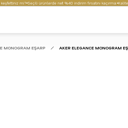
ettiniz mi?
Seçili ürünlerde net %40 indirim fırsatını kaçırma.
Kaliteyi 
CE MONOGRAM EŞARP
AKER ELEGANCE MONOGRAM E